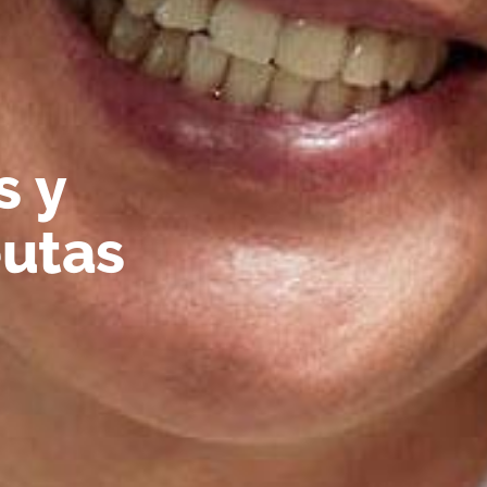
s y
eutas