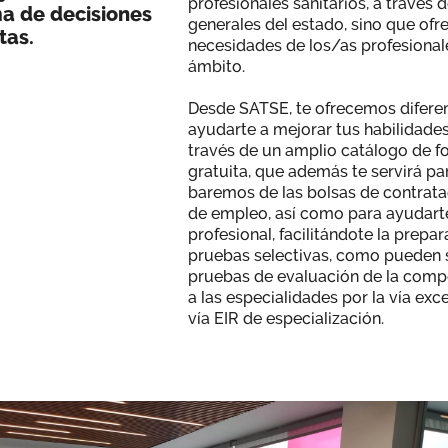
profesionales sanitarios, a través
oma de decisiones
generales del estado, sino que of
tas.
necesidades de los/as profesional
ámbito.
Desde SATSE, te ofrecemos difere
ayudarte a mejorar tus habilidade
través de un amplio catálogo de 
gratuita, que además te servirá pa
baremos de las bolsas de contrata
de empleo, así como para ayudarte
profesional, facilitándote la prepa
pruebas selectivas, como pueden s
pruebas de evaluación de la comp
a las especialidades por la vía exc
vía EIR de especialización.