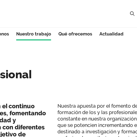
enos
Nuestro trabajo
Qué ofrecemos
Actualidad
onal - Asturias
sional
el continuo
Nuestra apuesta por el fomento de 
nes, fomentando
formación de los y las profesionale
constante en nuestra organización
idad y
que se potencien incrementando e
 con diferentes
destinado a investigación y formac
bjetivo de