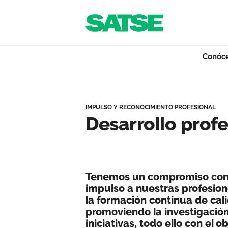
Navegación
Saltar al contenido
Conóc
Desarrollo profesi
Conócenos
IMPULSO Y RECONOCIMIENTO PROFESIONAL
Desarrollo profe
Nuestro trabajo
Tenemos un compromiso con 
Qué ofrecemos
impulso a nuestras profesio
la formación continua de cal
promoviendo la investigación
Actualidad
iniciativas, todo ello con el o