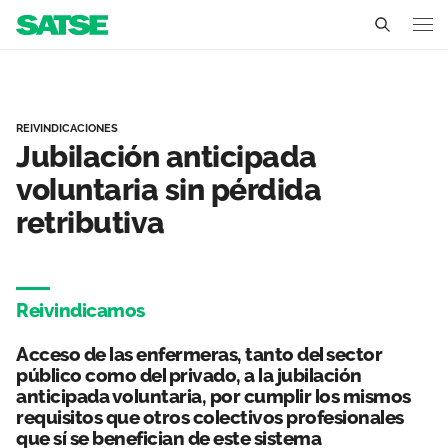
Jubilación anticipada - A
Asturias
Conócenos
REIVINDICACIONES
Jubilación anticipada
Un sindicato profesional e independiente
Nuestro trabajo
voluntaria sin pérdida
retributiva
Delegados Sindicales
Ámbitos de negociación
Qué ofrecemos
Estructura organizativa
Secciones sindicales
Actualidad
Reivindicamos
Transparencia
Servicios
Temas
Contáctanos
Acceso de las enfermeras, tanto del sector
Ventajas
público como del privado, a la jubilación
Noticias
anticipada voluntaria, por cumplir los mismos
requisitos que otros colectivos profesionales
Sala de prensa
que sí se benefician de este sistema