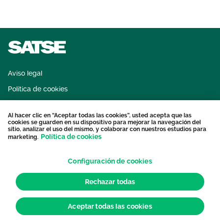
Aviso legal
Política de cookies
Sistema interno de información
Al hacer clic en “Aceptar todas las cookies”, usted acepta que las
Protección datos personales
cookies se guarden en su dispositivo para mejorar la navegación del
sitio, analizar el uso del mismo, y colaborar con nuestros estudios para
Contacto
Política de cookies
marketing.
Configuración de cookies
Rechazar todas
Aceptar todas las cookies
© 2026 Sindicato de Enfermería. Todos los derechos reservados.