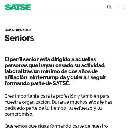
Seniors - Asturias
Asturias
QUÉ OFRECEMOS
Seniors
Conócenos
Un sindicato profesional e independiente
Nuestro trabajo
El perfil senior está dirigido a aquellas
Delegados Sindicales
personas que hayan cesado su actividad
Ámbitos de negociación
Qué ofrecemos
laboral tras un mínimo de dos años de
Estructura organizativa
afiliación ininterrumpida y quieran seguir
Secciones sindicales
Actualidad
formando parte de SATSE.
Transparencia
Servicios
Temas
Eres importante para la profesión y también para
Contáctanos
nuestra organización. Durante muchos años le has
Ventajas
dedicado parte de tu tiempo, tu esfuerzo y tu
Noticias
compromiso.
Sala de prensa
Queremos que sigas formando parte de nuestro