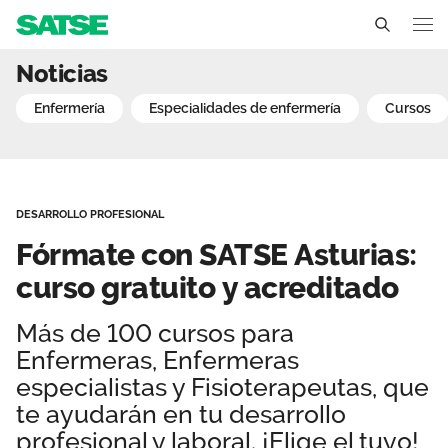
Fórmate con SATSE Asturia
Noticias
Asturias
enfermería
especialidades de enfermería
cursos
Conócenos
Un sindicato profesional e independiente
Nuestro trabajo
DESARROLLO PROFESIONAL
Delegados Sindicales
Ámbitos de negociación
Qué ofrecemos
Fórmate con SATSE Asturias:
Estructura organizativa
Secciones sindicales
curso gratuito y acreditado
Actualidad
Transparencia
Servicios
Más de 100 cursos para
Temas
Contáctanos
Enfermeras, Enfermeras
Ventajas
Noticias
especialistas y Fisioterapeutas, que
te ayudarán en tu desarrollo
Sala de prensa
profesional y laboral. ¡Elige el tuyo!