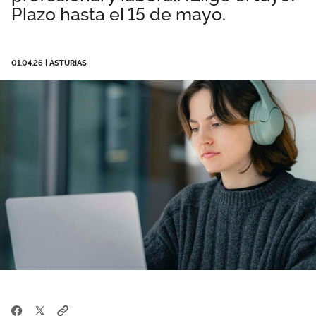
Plazo hasta el 15 de mayo.
Área privada
Empleo
Documentos
Únete
01.04.26
|
ASTURIAS
Vídeos