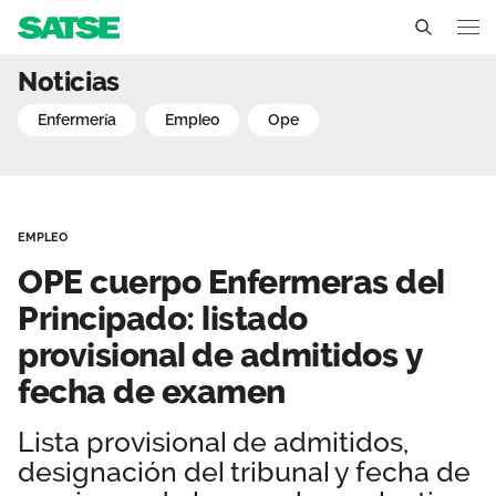
OPE cuerpo Enfermeras de
Noticias
Asturias
enfermería
empleo
ope
Conócenos
Un sindicato profesional e independiente
Nuestro trabajo
EMPLEO
Delegados Sindicales
Ámbitos de negociación
Qué ofrecemos
OPE cuerpo Enfermeras del
Estructura organizativa
Secciones sindicales
Principado: listado
Actualidad
provisional de admitidos y
Transparencia
Servicios
Temas
Contáctanos
fecha de examen
Ventajas
Noticias
Lista provisional de admitidos,
designación del tribunal y fecha de
Sala de prensa