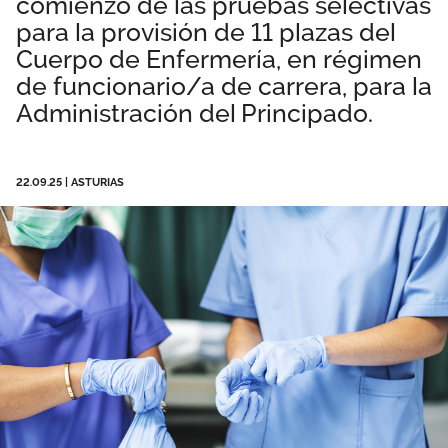
comienzo de las pruebas selectivas
Área privada
Empleo
para la provisión de 11 plazas del
Cuerpo de Enfermería, en régimen
Documentos
de funcionario/a de carrera, para la
Únete
Administración del Principado.
Vídeos
22.09.25
|
ASTURIAS